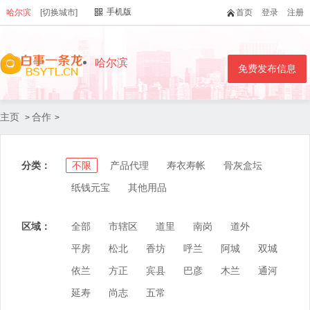
手机版
哈尔滨
[切换城市]
首页
登录
注册
哈尔滨
免费发布信息
主页
合作
>
>
分类：
不限
产品代理
寿衣寿帐
骨灰盒坛
纸钱元宝
其他用品
区域：
全部
市辖区
道里
南岗
道外
平房
松北
香坊
呼兰
阿城
双城
依兰
方正
宾县
巴彦
木兰
通河
延寿
尚志
五常