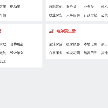
客车
电动车
兼职其他
服务员
业务员
司机
车辆
物业保安
人事招聘
行政后勤
公关
务
哈尔滨生活
求助
丧葬用品
清洁保洁
摄像摄影
本地信息
演出
定制
设计策划
白事服务
鲜花花圈
陪葬用品
其他
风水