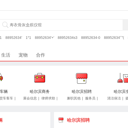
1
88952634'
1*1
88952634'+'
88952634s3
88952634-0
88952634'`"(
生活
宠物
合作
车辆
哈尔滨商务
哈尔滨招聘
哈尔滨
货车客车
|
展会信息
|
律师求助
|
兼职其他
|
服务员
|
清洁保洁
|
辆
哈尔滨招聘