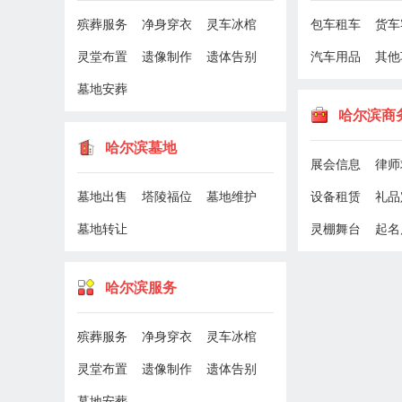
宠物告别
|
宠物火化
|
产品代理
|
寿衣寿帐
|
殡葬服务
净身穿衣
灵车冰棺
包车租车
货车
灵堂布置
遗像制作
遗体告别
汽车用品
其他
墓地安葬
哈尔滨商
哈尔滨墓地
展会信息
律师
墓地出售
塔陵福位
墓地维护
设备租赁
礼品
墓地转让
灵棚舞台
起名
哈尔滨服务
殡葬服务
净身穿衣
灵车冰棺
灵堂布置
遗像制作
遗体告别
墓地安葬