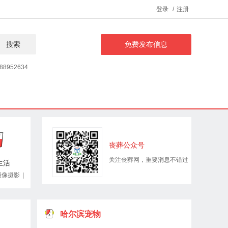
登录
/
注册
搜索
免费发布信息
88952634
丧葬公众号
关注丧葬网，重要消息不错过
生活
摄像摄影
|
哈尔滨宠物