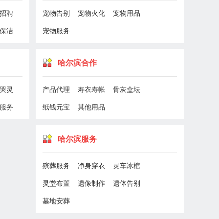
招聘
宠物告别
宠物火化
宠物用品
保洁
宠物服务
哈尔滨合作
哭灵
产品代理
寿衣寿帐
骨灰盒坛
服务
纸钱元宝
其他用品
哈尔滨服务
殡葬服务
净身穿衣
灵车冰棺
灵堂布置
遗像制作
遗体告别
墓地安葬